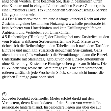
angeboten werden. Bitte beachten Sie, dass in bestimmten Orten
eine Kurtaxe und in einigen Ländern auf den Reise-/ Zimmerpreis
eine Ortssteuer (Local Tax) und/oder ein Service-Zuschlag (Service
Charge) erhoben wird.
4.4 Der Nutzer erwirbt durch eine Anfrage keinerlei Recht auf eine
Zusicherung einer bestimmten Nutzung.
www.halle-pension.de
ist
kein Anbieter von Unterkünften und kein Erfüllungsgehilfe von
Anbietern und Vertrieben von Unterkünften.
4.5 Reihenfolge ("Ranking") der Einträge bei uns: Zusätzlich zu den
vom Nutzer wählbaren Sortierungsarten wie PLZ, Preise usw.
richtet sich die Reihenfolge in den Tabellen auch nach dem Tarif der
Einträge und nach ggf. zusätzlich gebuchtem Star-Eintrag. Ganz
oben kommen (falls vorhanden) die Vermittlungen, dann die Einzel-
Unterkünfte mit Stareintrag, gefolgt von den Einzel-Unterkünften
ohne Stareintrag. Kostenlose Einträge stehen ganz am Schluss. Die
PLZ-Sortierung sowie die Stareinträge (falls mehrere vorhanden)
rotieren zusätzlich jede Woche ein Stück, so dass nicht immer die
gleichen Einträge ganz oben sind.
(5)
5.1 Jeder Kontakt potenzieller Mieter erfolgt direkt mit den
Vermietern, deren Kontaktdaten auf den Seiten von
www.halle-
pension.de
hinterlegt sind. Insbesondere liegen uns über die auf