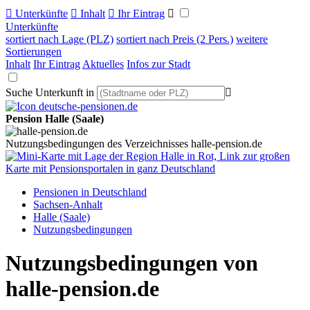

Unterkünfte

Inhalt

Ihr Eintrag

Unterkünfte
sortiert nach Lage (PLZ)
sortiert nach Preis (2 Pers.)
weitere
Sortierungen
Inhalt
Ihr Eintrag
Aktuelles
Infos zur Stadt
Suche Unterkunft in

Pension Halle (Saale)
Nutzungsbedingungen des Verzeichnisses halle-pension.de
Pensionen in Deutschland
Sachsen-Anhalt
Halle (Saale)
Nutzungsbedingungen
Nutzungsbedingungen von
halle-pension.de