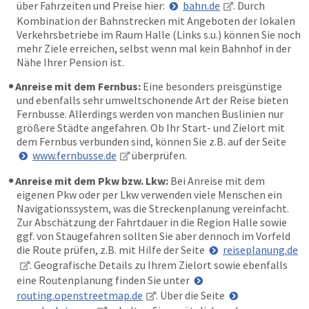
über Fahrzeiten und Preise hier:
bahn.de
. Durch
Kombination der Bahnstrecken mit Angeboten der lokalen
Verkehrsbetriebe im Raum Halle (Links s.u.) können Sie noch
mehr Ziele erreichen, selbst wenn mal kein Bahnhof in der
Nähe Ihrer Pension ist.
Anreise mit dem Fernbus:
Eine besonders preisgünstige
und ebenfalls sehr umweltschonende Art der Reise bieten
Fernbusse. Allerdings werden von manchen Buslinien nur
größere Städte angefahren. Ob Ihr Start- und Zielort mit
dem Fernbus verbunden sind, können Sie z.B. auf der Seite
www.fernbusse.de
überprüfen.
Anreise mit dem Pkw bzw. Lkw:
Bei Anreise mit dem
eigenen Pkw oder per Lkw verwenden viele Menschen ein
Navigationssystem, was die Streckenplanung vereinfacht.
Zur Abschätzung der Fahrtdauer in die Region Halle sowie
ggf. von Staugefahren sollten Sie aber dennoch im Vorfeld
die Route prüfen, z.B. mit Hilfe der Seite
reiseplanung.de
. Geografische Details zu Ihrem Zielort sowie ebenfalls
eine Routenplanung finden Sie unter
routing.openstreetmap.de
. Über die Seite