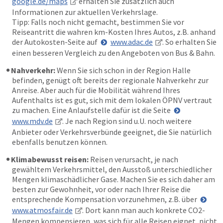
google.de/maps
erhalten Sie zusätzlich auch
Informationen zur aktuellen Verkehrslage.
Tipp: Falls noch nicht gemacht, bestimmen Sie vor
Reiseantritt die wahren km-Kosten Ihres Autos, z.B. anhand
der Autokosten-Seite auf
www.adac.de
. So erhalten Sie
einen besseren Vergleich zu den Angeboten von Bus & Bahn.
Nahverkehr:
Wenn Sie sich schon in der Region Halle
befinden, genügt oft bereits der regionale Nahverkehr zur
Anreise. Aber auch für die Mobilität während Ihres
Aufenthalts ist es gut, sich mit dem lokalen ÖPNV vertraut
zu machen. Eine Anlaufstelle dafür ist die Seite
www.mdv.de
. Je nach Region sind u.U. noch weitere
Anbieter oder Verkehrsverbünde geeignet, die Sie natürlich
ebenfalls benutzen können.
Klimabewusst reisen:
Reisen verursacht, je nach
gewähltem Verkehrsmittel, den Ausstoß unterschiedlicher
Mengen klimaschädlicher Gase. Machen Sie es sich daher am
besten zur Gewohnheit, vor oder nach Ihrer Reise die
entsprechende Kompensation vorzunehmen, z.B. über
www.atmosfair.de
. Dort kann man auch konkrete CO2-
Mengen kompensieren, was sich für alle Reisen eignet, nicht